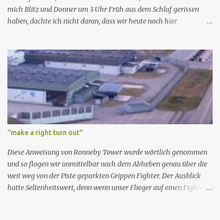
...
mich Blitz und Donner um 3 Uhr Früh aus dem Schlaf gerissen
haben, dachte ich nicht daran, dass wir heute noch hier
ankommen. Wir rechneten aufgrund der Wetterlage und
Radarbilder eher mit einer unplanmäßigen Zwischenlandung in
Dresden oder Berlin. Dazu ist es nicht gekommen. Gewitter waren
vor allem westlich von uns. Es ist nicht gerade beruhigend wenn
auf der Radarfrequenz alle Jets Ausweichkurse verlangen. Unsere
Strecke war frei. Nein, wir sind nicht Risikogeil, der Flieger hat ein
sehr gutes Stormscope mit dem wir die Gewitter einigermaßen
lokalisieren konnten. In Wolken waren wir trotzdem längere Zeit.
Speziell über dem Wasser. Allerdigs waren es gutmütige
"make a right turn out"
Nordseewolken (Regen, ruhige Luft, kein Eis). Die Flugsicherung
war sehr kooperativ und es war uns möglich die Route ein bischen
Diese Anweisung von Ronneby Tower wurde wörtlich genommen
abzukürzen. Bis heute bleibt die Auswahl der "richtigen" Airways
und so flogen wir unmittelbar nach dem Abheben genau über die
f...
weit weg von der Piste geparkten Grippen Fighter. Der Ausblick
hatte Seltenheitswert, denn wenn unser Flieger auf einen Fighter
knallen würde, hätten die Schweden alle Feiertage auf einmal, da
die Haftpflicht und unsere Gehalts- bzw. Erbschaftspfändungen