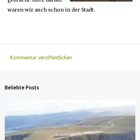
waren wir auch schon in der Stadt.
Kommentar veröffentlichen
K
o
m
Beliebte Posts
m
e
n
t
a
r