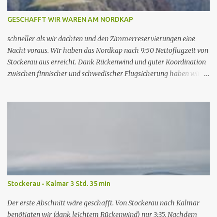
e
GESCHAFFT WIR WAREN AM NORDKAP
schneller als wir dachten und den Zimmerreservierungen eine
Nacht voraus. Wir haben das Nordkap nach 9:50 Nettoflugzeit von
Stockerau aus erreicht. Dank Rückenwind und guter Koordination
zwischen finnischer und schwedischer Flugsicherung haben wir
von Lulea nach Hammerfest lediglich 2:07 benötigt. Im Vergleich
zum Norden Finnlands ist das Waldviertel ein Erlebnispark. Die
Elche sagen sich dort nur deshalb nicht gute Nacht, weil es keine
Nacht gibt. Die Ankunft in Norwegen war allerdings sehenswert.
Wenn man so wie ich noch nie diese Landschaft zuvor live gesehen
hat ist man ein bischen aus dem Häuschen. Da das Wetter für diese
Gegend hervorragend war, nutzten wir die Gunst der Stunde und
sind eine Stunde später von Hammerfest zum Nordkap (28 min.)
geflogen. In Hammerfest bekammen wir nach intensiven
Stockerau - Kalmar 3 Std. 35 min
Bemühungen der Flughafenfeuerwehr - offenbar sind die auch
für die Abrechnung zuständig - unsere weekly season card, die das
Der erste Abschnitt wäre geschafft. Von Stockerau nach Kalmar
Fliegen in Norwegen sehr günstig macht. Den Flugplan (der erste
benötigten wir (dank leichtem Rückenwind) nur 3:35. Nachdem